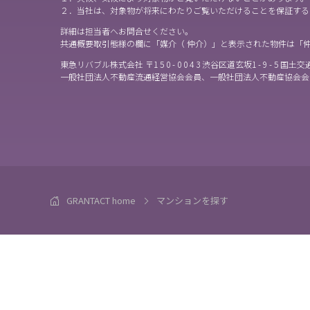
２．当社は、対象物が将来にわたりご覧いただけることを保証する
詳細は担当者へお問合せください。
共通概要取引態様の欄に「媒介（ 仲介）」と表示された物件は「
東急リバブル株式会社 〒1 5 0 - 0 0 4 3 渋谷区道玄坂1 - 9 - 5 国土交通
一般社団法人不動産流通経営協会会員、一般社団法人不動産協会会
GRANTACT home
マンションを探す