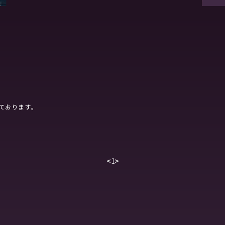
ております。
<
1
>