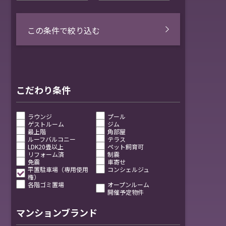
この条件で絞り込む
こだわり条件
ラウンジ
プール
ゲストルーム
ジム
最上階
角部屋
ルーフバルコニー
テラス
LDK20畳以上
ペット飼育可
リフォーム済
制震
免震
車寄せ
平置駐車場（専用使用
コンシェルジュ
権）
各階ゴミ置場
オープンルーム
開催予定物件
マンションブランド