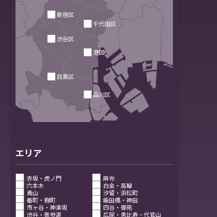
新宿区
千代田区
渋谷区
港区
目黒区
品川区
エリア
赤坂・虎ノ門
麻布
六本木
白金・高輪
青山
汐留・浜松町
番町・麹町
飯田橋・神田
市ヶ谷・神楽坂
四谷・御苑
渋谷・表参道
広尾・恵比寿・代官山