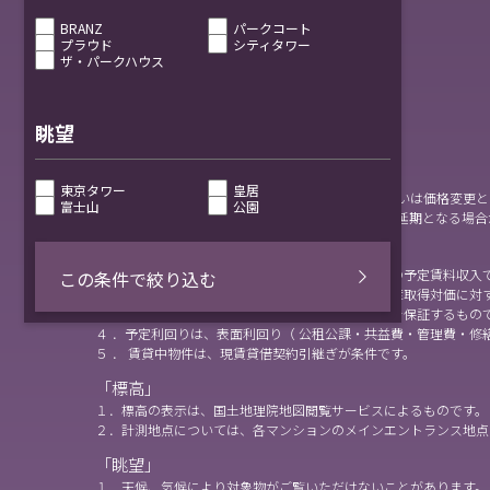
BRANZ
パークコート
プラウド
シティタワー
ザ・パークハウス
眺望
東京タワー
皇居
上記表示物件は、掲載中に売却済、売却中止、あるいは価格変更と
富士山
公園
（オープンルーム対象物件に関しては、開催中止や延期となる場合
「予定利回り」
１ ． 年間予定賃料収入は、賃貸時における一年間の予定賃料収入
この条件で絞り込む
２ ． 予定利回りは、年間予定賃料収入の当該不動産取得対価に対
３ ． 当社は、予定賃料収入が確実に得られることを保証するもの
４ ．予定利回りは、表面利回り（ 公租公課・共益費・管理費・修
５ ． 賃貸中物件は、現賃貸借契約引継ぎが条件です。
「標高」
１．標高の表示は、国土地理院地図閲覧サービスによるものです。
２．計測地点については、各マンションのメインエントランス地点
「眺望」
１．天候、気候により対象物がご覧いただけないことがあります。