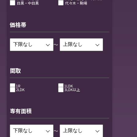
目黒・中目黒
代々木・駒場
価格帯
～
間取
1R
1LDK
2LDK
3LDK以上
専有面積
～