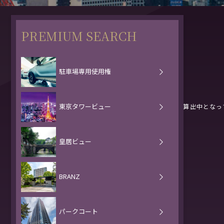
検索条件
PREMIUM SEARCH
検索結果：
0
件
駐車場専用使用権
条件: 平置駐車場（専用使用権）
東京タワービュー
※表示項目内で、空白となっているものは現在算出中となっ
皇居ビュー
BRANZ
パークコート