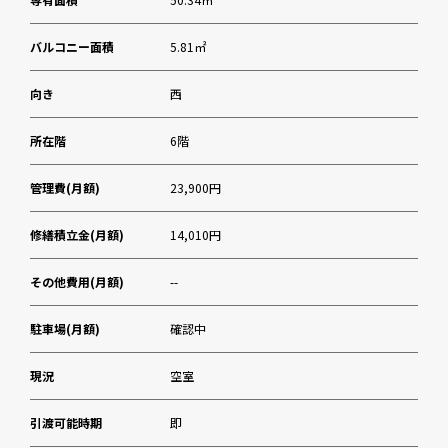
バルコニー面積
5.81㎡
向き
西
所在階
6階
管理費(月額)
23,900円
修繕積立金(月額)
14,010円
その他費用(月額)
--
駐車場(月額)
確認中
現況
空室
引渡可能時期
即