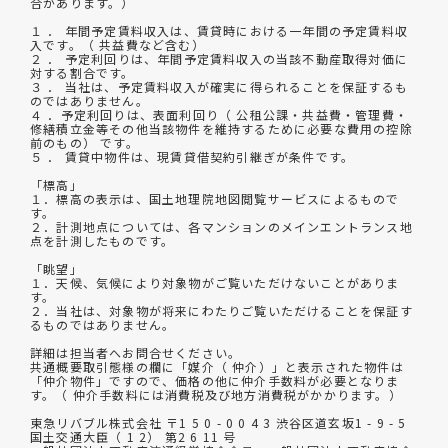
合があります。）
１ ． 年間予定賃料収入は、賃貸時における一年間の予定賃料収
入です。（ 共益費など含む）
２ ． 予定利回りは、年間予定賃料収入の当該不動産取得対価に
対する割合です。
３ ． 当社は、予定賃料収入が確実に得られることを保証するも
のではありません。
４ ．予定利回りは、表面利回り（ 公租公課・共益費・管理費・
修繕積立金等その他当該物件を維持するために必要な費用の控除
前のもの） です。
５ ． 賃貸中物件は、現賃貸借契約引継ぎが条件です。
「標高」
１．標高の表示は、国土地理院地図閲覧サービスによるもので
す。
２．計測地点については、各マンションのメインエントランス地
点を計測したものです。
「眺望」
１．天候、気候により対象物がご覧いただけないことがありま
す。
２．当社は、対象物が将来にわたりご覧いただけることを保証す
るものではありません。
詳細は担当者へお問合せください。
共通概要取引態様の欄に「媒介（ 仲介）」と表示された物件は
「仲介物件」ですので、価格の他に仲介手数料が必要となりま
す。（ 仲介手数料には消費税及び地方消費税がかかります。）
東急リバブル株式会社 〒1 5 0 - 0 0 4 3 渋谷区道玄坂1 - 9 - 5
国土交通大臣（ 1 2） 第2 6 11 号