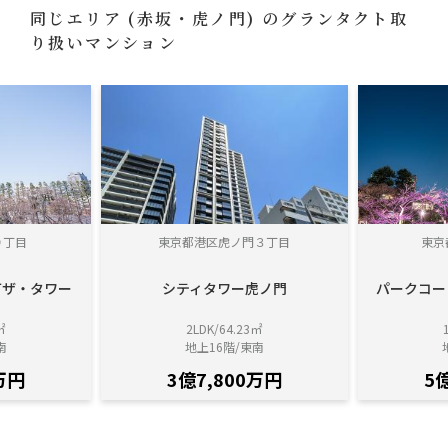
同じエリア
(赤坂・虎ノ門)
のグランタクト取
り扱いマンション
９丁目
東京都港区虎ノ門３丁目
東京
町ザ・タワー
シティタワー虎ノ門
パークコー
㎡
2LDK/64.23㎡
南
地上16階/東南
万円
3億7,800万円
5