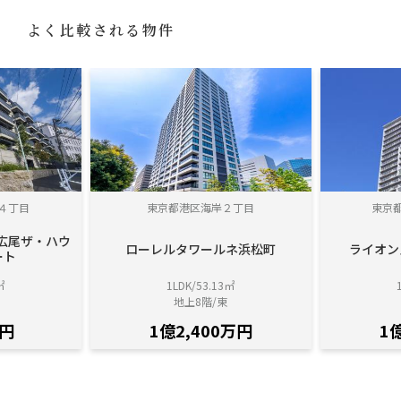
よく比較される物件
４丁目
東京都港区海岸２丁目
東京
広尾ザ・ハウ
ローレルタワールネ浜松町
ライオン
ート
㎡
1LDK/53.13㎡
地上8階/東
万円
1億2,400万円
1