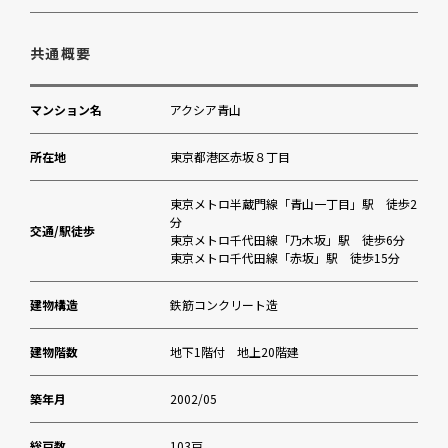
南青山保育園
共通概要
中之町幼稚園
マンション名
アクシア青山
ブルークリニック青山(内科)
所在地
東京都港区赤坂８丁目
都立青山公園
東京メトロ半蔵門線「青山一丁目」駅 徒歩2
分
交通/駅徒歩
東京メトロ千代田線「乃木坂」駅 徒歩6分
まいばすけっと青山一丁目店
東京メトロ千代田線「赤坂」駅 徒歩15分
スギ薬局赤坂店
建物構造
鉄筋コンクリート造
赤坂地区総合支所
建物階数
地下1階付 地上20階建
築年月
2002/05
エスフォルタ赤坂
総戸数
103戸