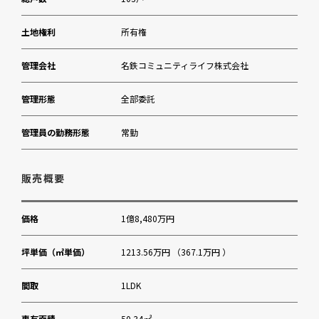
三井住友銀行赤坂支店
土地権利
所有権
国立新美術館
管理会社
名鉄コミュニティライフ株式会社
管理形態
全部委託
管理員の勤務形態
常勤
販売概要
価格
1億8,480万円
坪単価（㎡単価）
1213.56万円 （367.1万円 ）
間取
1LDK
専有面積
50.34㎡