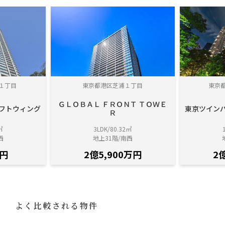
１丁目
東京都港区芝浦１丁目
東京
ＧＬＯＢＡＬ ＦＲＯＮＴ ＴＯＷＥ
レフトウィング
東京ツインパ
Ｒ
㎡
3LDK/80.32㎡
西
地上31階/南西
万円
2億5,900万円
2
よく比較される物件