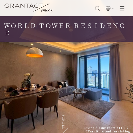
ＷＯＲＬＤ ＴＯＷＥＲ ＲＥＳＩＤＥＮＣ
閉じる
Ｅ
SCROLL
Living dining room（14.1J）
*Furniture and furnishing