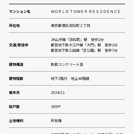
マンション名
ＷＯＲＬＤ ＴＯＷＥＲ ＲＥＳＩＤＥＮＣＥ
所在地
東京都港区浜松町２丁目
JR山手線「浜松町」駅 徒歩2分
交通/駅徒歩
都営地下鉄大江戸線「大門」駅 徒歩2分
都営地下鉄三田線「芝公園」駅 徒歩7分
建物構造
鉄筋コンクリート造
建物階数
地下2階付 地上46階建
築年月
2024/11
総戸数
389戸
土地権利
所有権