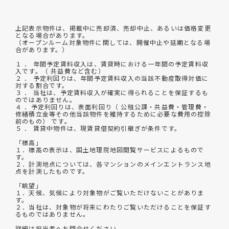
上記表示物件は、掲載中に売却済、売却中止、あるいは価格変更
となる場合があります。
（オープンルーム対象物件に関しては、開催中止や延期となる場
合があります。）
１ ． 年間予定賃料収入は、賃貸時における一年間の予定賃料収
入です。（ 共益費など含む）
２ ． 予定利回りは、年間予定賃料収入の当該不動産取得対価に
対する割合です。
３ ． 当社は、予定賃料収入が確実に得られることを保証するも
のではありません。
４ ．予定利回りは、表面利回り（ 公租公課・共益費・管理費・
修繕積立金等その他当該物件を維持するために必要な費用の控除
前のもの） です。
５ ． 賃貸中物件は、現賃貸借契約引継ぎが条件です。
「標高」
１．標高の表示は、国土地理院地図閲覧サービスによるもので
す。
２．計測地点については、各マンションのメインエントランス地
点を計測したものです。
「眺望」
１．天候、気候により対象物がご覧いただけないことがありま
す。
２．当社は、対象物が将来にわたりご覧いただけることを保証す
るものではありません。
詳細は担当者へお問合せください。