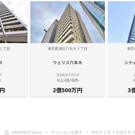
１丁目
東京都港区六本木３丁目
東京
ス
ウェリス六本木
シテ
㎡
3LDK/67.05㎡
南
地上4階/南西
万円
2億500万円
3
GRANTACT home
マンションを探す
ＷＯＲＬＤ ＴＯＷＥＲ 