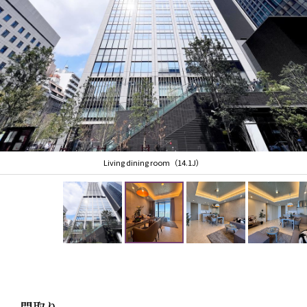
Living dining room（14.1J）
間取り