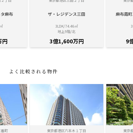
番２丁目
東京都港区三田２丁目
東京
スタ麻布
ザ・レジデンス三田
麻布霞町
2㎡
3LDK/74.46㎡
3
地上9階/北
万円
3億1,600万円
9
よく比較される物件
三番町
東京都港区六本木１丁目
東京