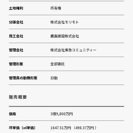
ＰＲＥＳＴＩＡ広尾支店
土地権利
所有権
森美術館
分譲会社
株式会社モリモト
施工会社
鹿島建設株式会社
管理会社
株式会社東急コミュニティー
管理形態
全部委託
管理員の勤務形態
日勤
販売概要
価格
3億9,800万円
坪単価（㎡単価）
1647.51万円 （498.37万円 ）