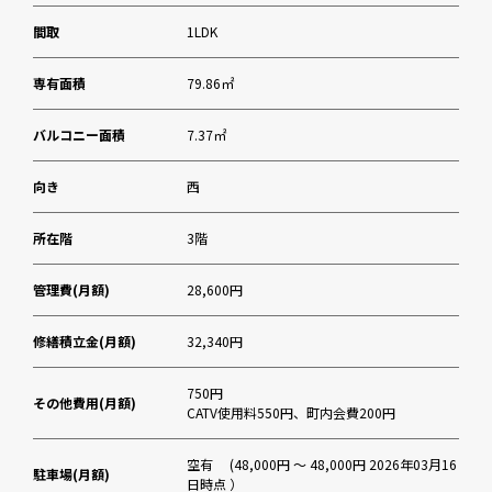
間取
1LDK
専有面積
79.86㎡
バルコニー面積
7.37㎡
向き
西
所在階
3階
管理費(月額)
28,600円
修繕積立金(月額)
32,340円
750円
その他費用(月額)
CATV使用料550円、町内会費200円
空有 (48,000円 ～ 48,000円 2026年03月16
駐車場(月額)
日時点 ）