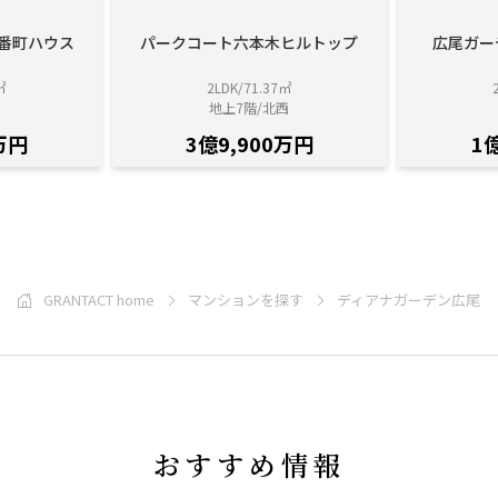
三番町ハウス
パークコート六本木ヒルトップ
広尾ガー
㎡
2LDK/71.37㎡
地上7階/北西
万円
3億9,900万円
1
GRANTACT home
マンションを探す
ディアナガーデン広尾
おすすめ情報