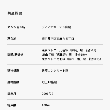
広尾保育園
共通概要
南部坂幼稚園
マンション名
ディアナガーデン広尾
ナショナルメディカルクリニック
所在地
東京都港区南麻布５丁目
区立有栖川宮記念公園
東京メトロ日比谷線「広尾」駅 徒歩1分
交通/駅徒歩
JR山手線「恵比寿」駅 徒歩19分
東京メトロ南北線「麻布十番」駅 徒歩19分
まいばすけっと西麻布３丁目店
建物構造
鉄筋コンクリート造
マツモトキヨシ麻布十番店
建物階数
地上10階建
麻布地区総合支所
築年月
2006/02
フィットネスクラブ広尾
総戸数
108戸