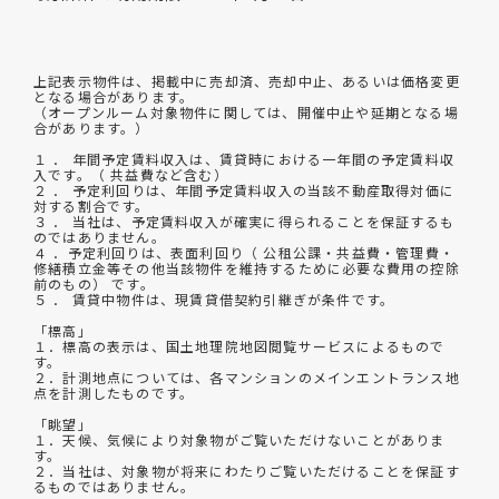
上記表示物件は、掲載中に売却済、売却中止、あるいは価格変更
となる場合があります。
（オープンルーム対象物件に関しては、開催中止や延期となる場
合があります。）
１ ． 年間予定賃料収入は、賃貸時における一年間の予定賃料収
入です。（ 共益費など含む）
２ ． 予定利回りは、年間予定賃料収入の当該不動産取得対価に
対する割合です。
３ ． 当社は、予定賃料収入が確実に得られることを保証するも
のではありません。
４ ．予定利回りは、表面利回り（ 公租公課・共益費・管理費・
修繕積立金等その他当該物件を維持するために必要な費用の控除
前のもの） です。
５ ． 賃貸中物件は、現賃貸借契約引継ぎが条件です。
「標高」
１．標高の表示は、国土地理院地図閲覧サービスによるもので
す。
２．計測地点については、各マンションのメインエントランス地
点を計測したものです。
「眺望」
１．天候、気候により対象物がご覧いただけないことがありま
す。
２．当社は、対象物が将来にわたりご覧いただけることを保証す
るものではありません。