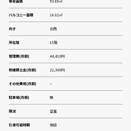
専有面積
93.69㎡
バルコニー面積
16.02㎡
向き
北西
所在階
15階
管理費(月額)
44,410円
修繕積立金(月額)
22,300円
その他費用(月額)
--
駐車場(月額)
無
現況
空室
引渡可能時期
相談