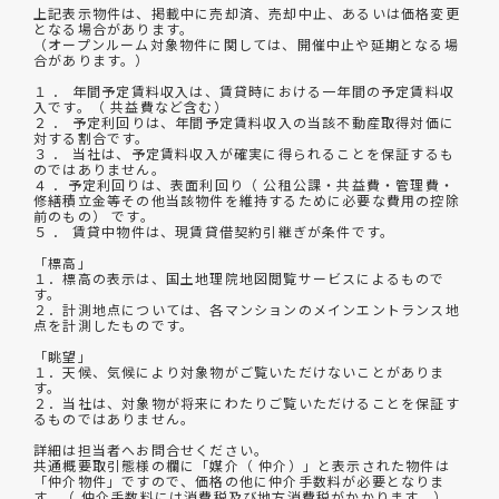
上記表示物件は、掲載中に売却済、売却中止、あるいは価格変更
となる場合があります。
（オープンルーム対象物件に関しては、開催中止や延期となる場
合があります。）
１ ． 年間予定賃料収入は、賃貸時における一年間の予定賃料収
入です。（ 共益費など含む）
２ ． 予定利回りは、年間予定賃料収入の当該不動産取得対価に
対する割合です。
３ ． 当社は、予定賃料収入が確実に得られることを保証するも
のではありません。
４ ．予定利回りは、表面利回り（ 公租公課・共益費・管理費・
修繕積立金等その他当該物件を維持するために必要な費用の控除
前のもの） です。
５ ． 賃貸中物件は、現賃貸借契約引継ぎが条件です。
「標高」
１．標高の表示は、国土地理院地図閲覧サービスによるもので
す。
２．計測地点については、各マンションのメインエントランス地
点を計測したものです。
「眺望」
１．天候、気候により対象物がご覧いただけないことがありま
す。
２．当社は、対象物が将来にわたりご覧いただけることを保証す
るものではありません。
詳細は担当者へお問合せください。
共通概要取引態様の欄に「媒介（ 仲介）」と表示された物件は
「仲介物件」ですので、価格の他に仲介手数料が必要となりま
す。（ 仲介手数料には消費税及び地方消費税がかかります。）