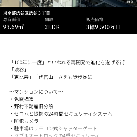
眺望
東京都渋谷区渋谷３丁目
専有面積
間取
販売価格
93.69㎡
2LDK
3億9,500万円
「100年に一度」といわれる再開発で進化を遂げる街
「渋谷」
「恵比寿」「代官山」さえも徒歩圏に。
～マンションについて～
・免震構造
・野村不動産旧分譲
・セコムと提携の24時間セキュリティシステム
・防犯カメラ
・駐車場はリモコン式シャッターゲート
・ダブルオートロックの4重セキュリティ