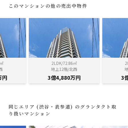
このマンションの他の売出中物件
9㎡
2LDK/72.86㎡
2
西
地上12階/北西
地
万円
3億4,880万円
3
同じエリア
(渋谷・表参道)
のグランタクト取
り扱いマンション