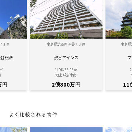
２丁目
東京都渋谷区渋谷１丁目
東京都
渋谷松濤
渋谷アインス
プ
1㎡
1LDK/65.05㎡
2
西
地上4階/東南
万円
2億800万円
11
よく比較される物件