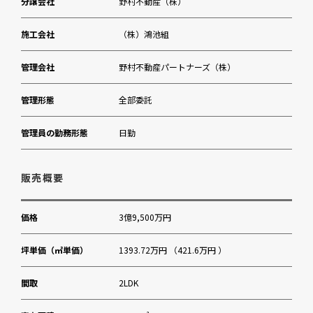
分譲会社
野村不動産（株）
施工会社
（株）鴻池組
管理会社
野村不動産パートナーズ（株）
管理形態
全部委託
管理員の勤務形態
日勤
販売概要
価格
3億9,500万円
坪単価（㎡単価）
1393.72万円 （421.6万円 ）
間取
2LDK