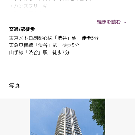
・ハンズフリーキー
・防災備蓄倉庫あり
・宅配ロッカー
続きを読む
・各階ゴミ置き場
交通/駅徒歩
・共用トランクルームあり
東京メトロ副都心線「渋谷」駅 徒歩5分
・ゲストルームあり
東急東横線「渋谷」駅 徒歩5分
・スカイデッキあり
山手線「渋谷」駅 徒歩7分
・ペット飼育可能（飼育細則制限がございます。）
～お部屋について～
・15階部分南西・北東の角部屋につき陽当たり・眺
写真
望・通風良好です
・新築未入居
・リビングダイニング部分にTES温水式床暖房
・1620サイズの浴室
・ウォークインクローゼット
・シューズインクローゼット
・リビングダイニングの天井高約2,700mm