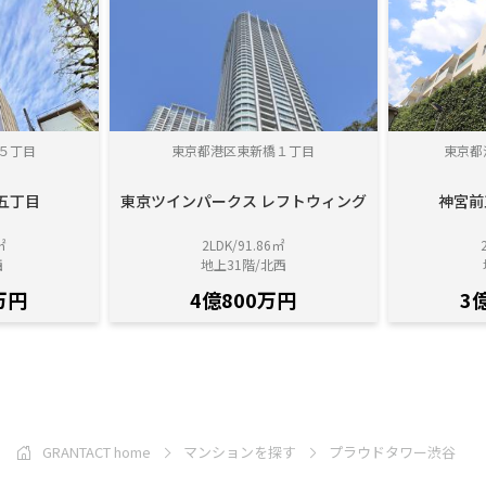
５丁目
東京都港区東新橋１丁目
東京都
五丁目
東京ツインパークス レフトウィング
神宮前
㎡
2LDK/91.86㎡
西
地上31階/北西
万円
4億800万円
3
GRANTACT home
マンションを探す
プラウドタワー渋谷