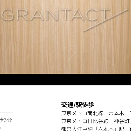
SCROLL
交通/駅徒歩
━━━
東京メトロ南北線「六本木一
歩3分
東京メトロ日比谷線「神谷町
分
都営大江戸線「六本木」駅 