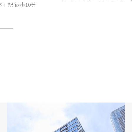
」駅 徒歩10分
━━━
錠(4重セキュリティ)
━━━