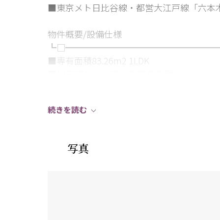
■東京メト日比谷線・都営大江戸線「六本木
物件概要/設備仕様
┗□━━━━━━━━━━━━━━━━━
■専有面積83.26m2 1LDK
■14階部分／北東・南東角住戸
■24時間有人管理（夜間警備員）
■免振構造
続きを読む
■二重床・二重天井
■電子錠によるハンズフリーオートロック開
■コンシェルジュサービス
写真
■内廊下設計
■各階ゴミ置き場
賃貸借契約の内容について
┗□━━━━━━━━━━━━━━━━━
■契約形態：定期借家契約