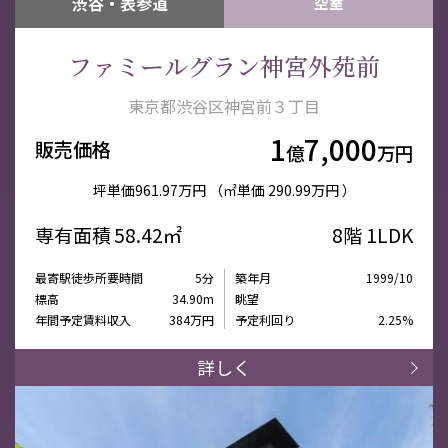
渋谷・表参道
空室
ファミールグラン神宮外苑前
東京都渋谷区神宮前３丁目
1
7,000
販売価格
億
万円
坪単価
961.97万円
（㎡単価
290.99万円 ）
専有面積
58.42㎡
8階
1LDK
最寄駅徒歩所要時間
5分
築年月
1999/10
標高
34.90m
眺望
年間予定賃料収入
384万円
予定利回り
2.25%
詳しく