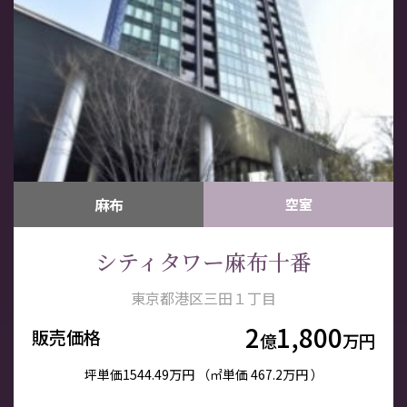
麻布
空室
シティタワー麻布十番
東京都港区三田１丁目
2
1,800
販売価格
億
万円
坪単価
1544.49万円
（㎡単価
467.2万円 ）