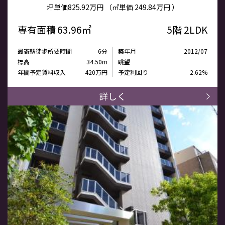
坪単価
825.92万円
（㎡単価
249.84万円 ）
専有面積
63.96㎡
5階
2LDK
最寄駅徒歩所要時間
6分
築年月
2012/07
標高
34.50m
眺望
年間予定賃料収入
420万円
予定利回り
2.62%
詳しく
町
田