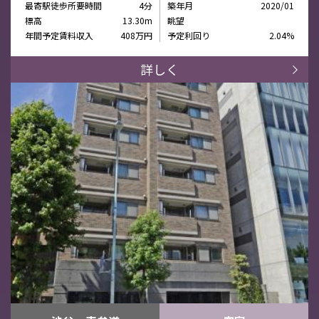
最寄駅徒歩所要時間
4分
築年月
2020/01
標高
13.30m
眺望
年間予定賃料収入
408万円
予定利回り
2.04%
詳しく