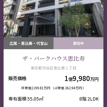
広尾・恵比寿・代官山
居住中
ザ・パークハウス恵比寿
東京都渋谷区恵比寿１丁目
1
9,980
販売価格
億
万円
坪単価
1199.81万円
（㎡単価
362.94万円 ）
専有面積
55.05㎡
8階
2LDK