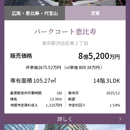
広尾・恵比寿・代官山
空室
パークコート恵比寿
東京都渋谷区東３丁目
8
5,200
販売価格
億
万円
坪単価
2675.52万円
（㎡単価
809.34万円 ）
専有面積
105.27㎡
14階
3LDK
最寄駅徒歩所要時間
2分
築年月
2025/12
標高
13.30m
眺望
年間予定賃料収入
1,320万円
予定利回り
1.54%
詳しく