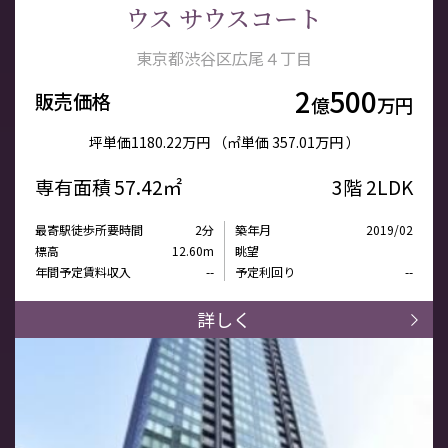
ウス サウスコート
東京都渋谷区広尾４丁目
2
500
販売価格
億
万円
ト
坪単価
1180.22万円
（㎡単価
357.01万円 ）
ー
専有面積
57.42㎡
3階
2LDK
最寄駅徒歩所要時間
2分
築年月
2019/02
標高
12.60m
眺望
年間予定賃料収入
--
予定利回り
--
詳しく