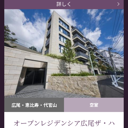
詳しく
可
広尾・恵比寿・代官山
空室
ジュ
ーム
オープンレジデンシア広尾ザ・ハ
件