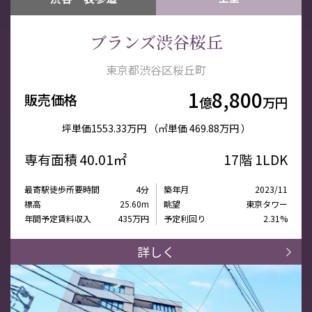
ブランズ渋谷桜丘
東京都渋谷区桜丘町
1
8,800
販売価格
億
万円
坪単価
1553.33万円
（㎡単価
469.88万円 ）
専有面積
40.01㎡
17階
1LDK
最寄駅徒歩所要時間
4分
築年月
2023/11
標高
25.60m
眺望
東京タワー
年間予定賃料収入
435万円
予定利回り
2.31%
詳しく