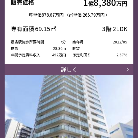
1
8,380
販売価格
億
万円
坪単価
878.67万円
（㎡単価
265.79万円 ）
専有面積
69.15㎡
3階
2LDK
最寄駅徒歩所要時間
7分
築年月
2022/05
標高
28.30m
眺望
年間予定賃料収入
492万円
予定利回り
2.67%
詳しく