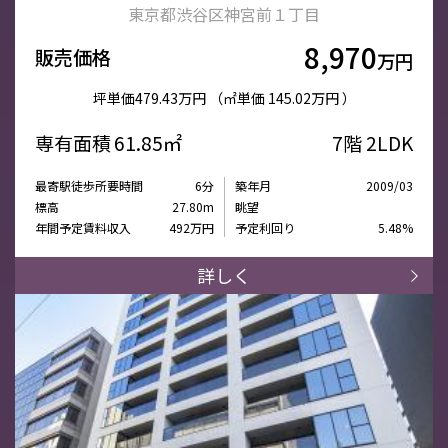
東京都渋谷区神宮前１丁目
8,970
販売価格
万円
坪単価
479.43万円
（㎡単価
145.02万円 ）
専有面積
61.85㎡
7階
2LDK
最寄駅徒歩所要時間
6分
築年月
2009/03
標高
27.80m
眺望
年間予定賃料収入
492万円
予定利回り
5.48%
詳しく