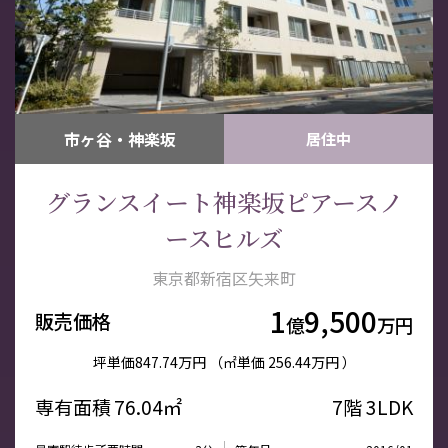
市ヶ谷・神楽坂
居住中
グランスイート神楽坂ピアースノ
ースヒルズ
東京都新宿区矢来町
1
9,500
販売価格
億
万円
坪単価
847.74万円
（㎡単価
256.44万円 ）
専有面積
76.04㎡
7階
3LDK