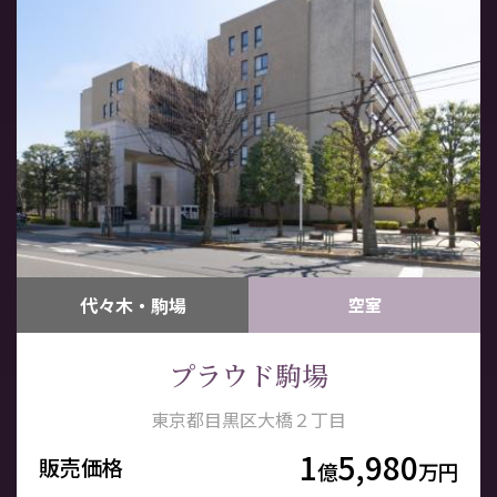
代々木・駒場
空室
プラウド駒場
東京都目黒区大橋２丁目
1
5,980
販売価格
億
万円