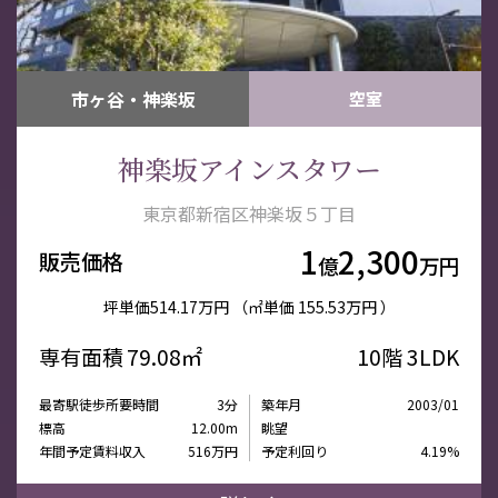
市ヶ谷・神楽坂
空室
神楽坂アインスタワー
東京都新宿区神楽坂５丁目
1
2,300
販売価格
億
万円
坪単価
514.17万円
（㎡単価
155.53万円 ）
専有面積
79.08㎡
10階
3LDK
最寄駅徒歩所要時間
3分
築年月
2003/01
標高
12.00m
眺望
年間予定賃料収入
516万円
予定利回り
4.19%