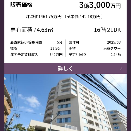
3
3,000
販売価格
億
万円
坪単価
1461.75万円
（㎡単価
442.18万円 ）
専有面積
74.63㎡
16階
2LDK
最寄駅徒歩所要時間
5分
築年月
2025/03
標高
19.50m
眺望
東京タワー
年間予定賃料収入
840万円
予定利回り
2.54%
詳しく