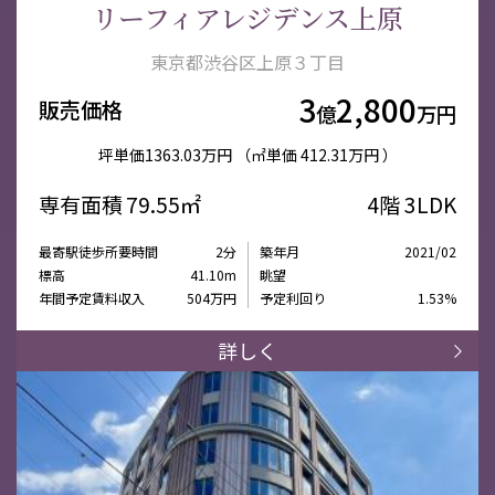
リーフィアレジデンス上原
東京都渋谷区上原３丁目
3
2,800
販売価格
億
万円
坪単価
1363.03万円
（㎡単価
412.31万円 ）
専有面積
79.55㎡
4階
3LDK
最寄駅徒歩所要時間
2分
築年月
2021/02
標高
41.10m
眺望
年間予定賃料収入
504万円
予定利回り
1.53%
詳しく