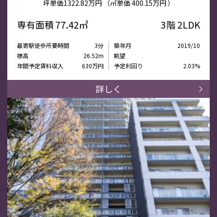
坪単価
1322.82万円
（㎡単価
400.15万円 ）
専有面積
77.42㎡
3階
2LDK
最寄駅徒歩所要時間
3分
築年月
2019/10
標高
26.52m
眺望
年間予定賃料収入
630万円
予定利回り
2.03%
詳しく