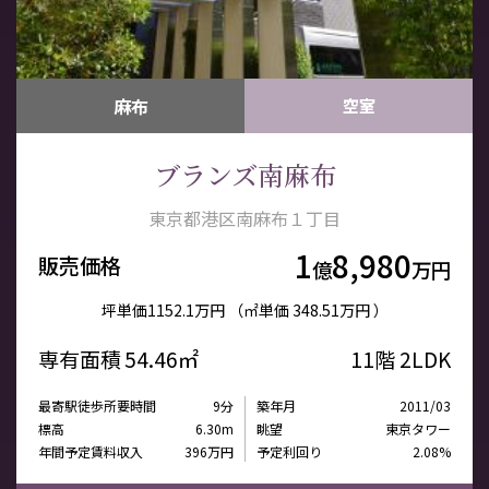
寿・代官山
場
麻布
空室
ブランズ南麻布
東京都港区南麻布１丁目
1
8,980
販売価格
億
万円
坪単価
1152.1万円
（㎡単価
348.51万円 ）
専有面積
54.46㎡
11階
2LDK
最寄駅徒歩所要時間
9分
築年月
2011/03
標高
6.30m
眺望
東京タワー
年間予定賃料収入
396万円
予定利回り
2.08%