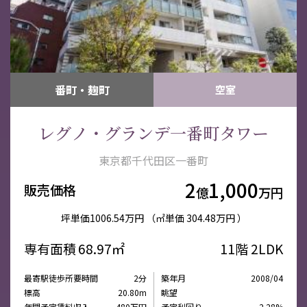
番町・麹町
空室
レグノ・グランデ一番町タワー
東京都千代田区一番町
2
1,000
販売価格
億
万円
坪単価
1006.54万円
（㎡単価
304.48万円 ）
専有面積
68.97㎡
11階
2LDK
最寄駅徒歩所要時間
2分
築年月
2008/04
標高
20.80m
眺望
年間予定賃料収入
480万円
予定利回り
2.28%