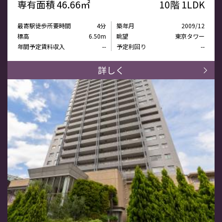
専有面積
46.66㎡
10階
1LDK
最寄駅徒歩所要時間
4分
築年月
2009/12
標高
6.50m
眺望
東京タワー
年間予定賃料収入
--
予定利回り
--
詳しく