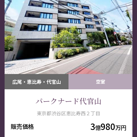
広尾・恵比寿・代官山
空室
パークナード代官山
東京都渋谷区恵比寿西２丁目
3
980
販売価格
億
万円