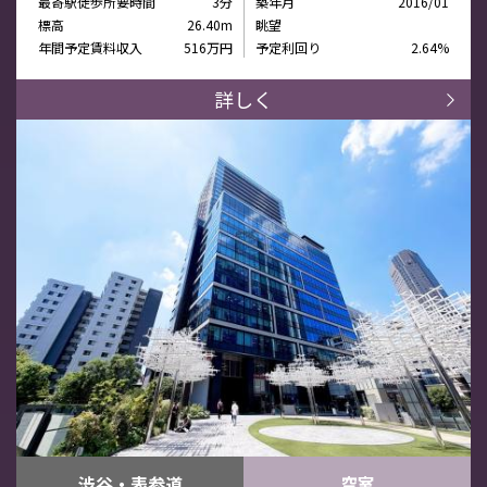
最寄駅徒歩所要時間
3分
築年月
2016/01
標高
26.40m
眺望
年間予定賃料収入
516万円
予定利回り
2.64%
詳しく
渋谷・表参道
空室