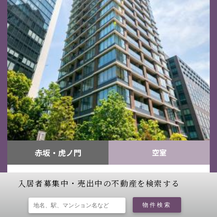
赤坂・虎ノ門
空室
パークコート虎ノ門
入居者募集中・売出中の不動産を検索する
東京都港区虎ノ門４丁目1-20
物件検索