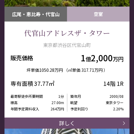
広尾・恵比寿・代官山
空室
代官山アドレスザ・タワー
東京都渋谷区代官山町
1
2,000
販売価格
億
万円
坪単価
1050.28万円
（㎡単価
317.71万円 ）
専有面積
37.77㎡
14階
1R
最寄駅徒歩所要時間
1分
築年月
2000/08
標高
27.00m
眺望
東京タワー
年間予定賃料収入
264万円
予定利回り
2.20%
詳しく