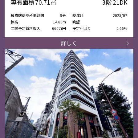
専有面積
70.71㎡
3階
2LDK
最寄駅徒歩所要時間
9分
築年月
2025/07
標高
14.80m
眺望
年間予定賃料収入
660万円
予定利回り
2.66%
詳しく