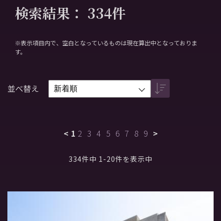
検索結果：
334
件
※表示項目内で、空白となっているものは現在算出中となっておりま
す。
並べ替え
<
1
2
3
4
5
6
7
8
9
>
334件中 1-20件を表示中