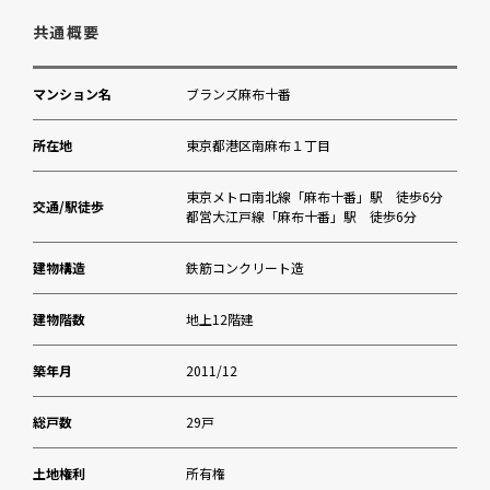
まなびの森保育園麻布
共通概要
安藤記念教会付属幼稚園
マンション名
ブランズ麻布十番
十番クリニック（内科等）
所在地
東京都港区南麻布１丁目
区立網代公園
東京メトロ南北線「麻布十番」駅 徒歩6分
交通/駅徒歩
都営大江戸線「麻布十番」駅 徒歩6分
Bio c’ Bon・PICARD
建物構造
鉄筋コンクリート造
マツモトキヨシ麻布十番店
建物階数
地上12階建
麻布地区総合支所
築年月
2011/12
フィットネスクラブ広尾
総戸数
29戸
きらぼし銀行 麻布支店
土地権利
所有権