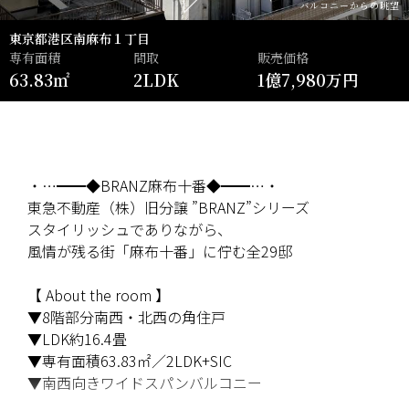
バルコニーからの眺望
東京都港区南麻布１丁目
専有面積
間取
販売価格
63.83㎡
2LDK
1億7,980万円
・…━━◆BRANZ麻布十番◆━━…・
東急不動産（株）旧分譲 ”BRANZ”シリーズ
スタイリッシュでありながら、
風情が残る街「麻布十番」に佇む全29邸
【 About the room 】
▼8階部分南西・北西の角住戸
▼LDK約16.4畳
▼専有面積63.83㎡／2LDK+SIC
▼南西向きワイドスパンバルコニー