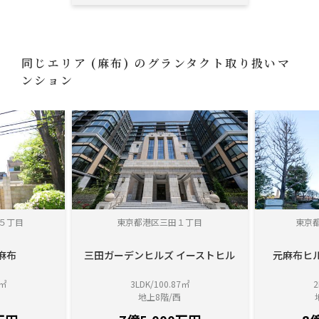
同じエリア
(麻布)
のグランタクト取り扱いマ
ンション
５丁目
東京都港区三田１丁目
東京
麻布
三田ガーデンヒルズ イーストヒル
元麻布ヒ
7㎡
3LDK/100.87㎡
2
地上8階/西