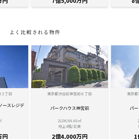
万円
7億5,000万円
8
よく比較される物件
崎３丁目
東京都渋谷区神宮前６丁目
東京都
ノースレジデ
パークハウス神宮前
パー
㎡
2LDK/66.60㎡
地上4階/北東
万円
2億4,000万円
1