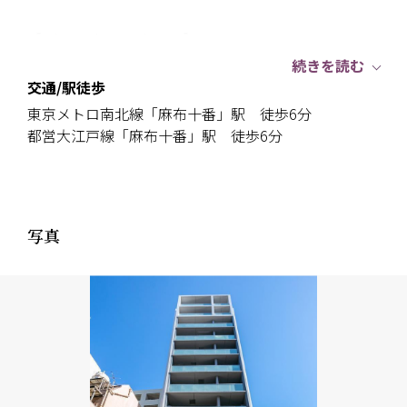
【 About the residence 】
〇東急不動産（株）旧分譲
続きを読む
〇清水建設（株）施工
交通/駅徒歩
〇2011年12月築
東京メトロ南北線「麻布十番」駅 徒歩6分
〇内廊下設計
都営大江戸線「麻布十番」駅 徒歩6分
〇オートロック・宅配ロッカー有
〇二重床二重天井
〇ダブルオートロック
〇2025年11月現在、大規模修繕工事実施中
写真
【 Access 】
◇東京メトロ南北線・都営大江戸線「麻布十番」駅徒
歩6分