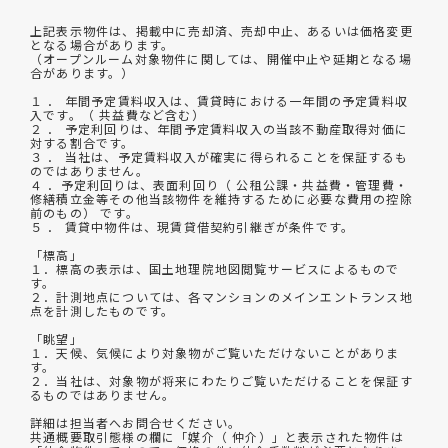
上記表示物件は、掲載中に売却済、売却中止、あるいは価格変更
となる場合があります。
（オープンルーム対象物件に関しては、開催中止や延期となる場
合があります。）
１ ． 年間予定賃料収入は、賃貸時における一年間の予定賃料収
入です。（ 共益費など含む）
２ ． 予定利回りは、年間予定賃料収入の当該不動産取得対価に
対する割合です。
３ ． 当社は、予定賃料収入が確実に得られることを保証するも
のではありません。
４ ．予定利回りは、表面利回り（ 公租公課・共益費・管理費・
修繕積立金等その他当該物件を維持するために必要な費用の控除
前のもの） です。
５ ． 賃貸中物件は、現賃貸借契約引継ぎが条件です。
「標高」
１．標高の表示は、国土地理院地図閲覧サービスによるもので
す。
２．計測地点については、各マンションのメインエントランス地
点を計測したものです。
「眺望」
１．天候、気候により対象物がご覧いただけないことがありま
す。
２．当社は、対象物が将来にわたりご覧いただけることを保証す
るものではありません。
詳細は担当者へお問合せください。
共通概要取引態様の欄に「媒介（ 仲介）」と表示された物件は