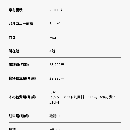
専有面積
63.83㎡
バルコニー面積
7.11㎡
向き
南西
所在階
8階
管理費(月額)
23,500円
修繕積立金(月額)
27,770円
1,430円
その他費用(月額)
インターネット利用料：910円 TV保守費：
110円
駐車場(月額)
確認中
現況
居住中