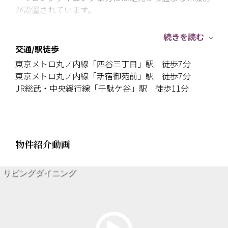
が設置されています。
・リビングには天井ビルトインエアコンが1基有り。
続きを読む
《共用部分》
交通/駅徒歩
・24時間のゴミ出しに対応したゴミステーションがあ
東京メトロ丸ノ内線「四谷三丁目」駅 徒歩7分
ります。
東京メトロ丸ノ内線「新宿御苑前」駅 徒歩7分
・ペット飼育可。（管理規約等による制限あり）
JR総武・中央緩行線「千駄ケ谷」駅 徒歩11分
・メールコーナーには、不在時でも荷物の受け取りが
可能な宅配ボックスが設置されています。
・屋上にはルーフテラスをご用意、新宿御苑、新宿の
ビル群を望むことができます。
物件紹介動画
・ALSOKによる24時間遠隔監視システム導入
・フルフラット床(二重床・二重天井)