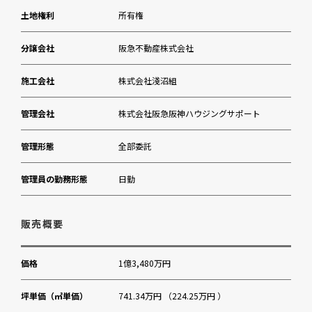
明治神宮外苑聖徳記念絵画館
土地権利
所有権
分譲会社
阪急不動産株式会社
施工会社
株式会社淺沼組
管理会社
株式会社阪急阪神ハウジングサポート
管理形態
全部委託
管理員の勤務形態
日勤
販売概要
価格
1億3,480万円
坪単価（㎡単価）
741.34万円 （224.25万円 ）