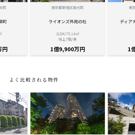
天町
東京都新宿区南元町
東
柳町
ライオンズ外苑の杜
ディア
㎡
2LDK/75.14㎡
地上7階/東
万円
1億9,900万円
1
よく比較される物件