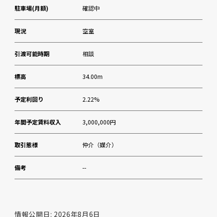
駐車場(月額)
確認中
現況
空室
引渡可能時期
相談
標高
34.00m
予定利回り
2.22%
年間予定賃料収入
3,000,000円
取引態様
仲介（媒介）
備考
--
情報公開日: 2026年8月6日