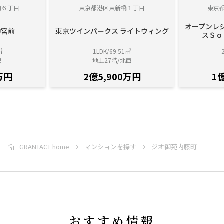
前６丁目
東京都港区東新橋１丁目
東京
オープンレ
神宮前
東京ツインパークス ライトウィング
スＳｏ
㎡
1LDK/69.51㎡
東
地上27階/北西
万円
2億5,900万円
1
GRANTACT home
マンションを探す
ジオ御苑内藤町
おすすめ情報