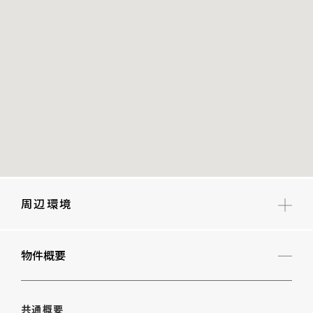
周辺環境
四谷第六小学校
物件概要
四谷中学校
新宿区立大木戸子ども園(こども園)
共通概要