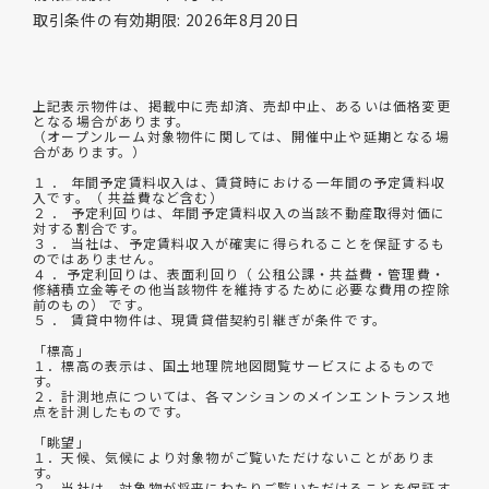
取引条件の有効期限: 2026年8月20日
上記表示物件は、掲載中に売却済、売却中止、あるいは価格変更
となる場合があります。
（オープンルーム対象物件に関しては、開催中止や延期となる場
合があります。）
１ ． 年間予定賃料収入は、賃貸時における一年間の予定賃料収
入です。（ 共益費など含む）
２ ． 予定利回りは、年間予定賃料収入の当該不動産取得対価に
対する割合です。
３ ． 当社は、予定賃料収入が確実に得られることを保証するも
のではありません。
４ ．予定利回りは、表面利回り（ 公租公課・共益費・管理費・
修繕積立金等その他当該物件を維持するために必要な費用の控除
前のもの） です。
５ ． 賃貸中物件は、現賃貸借契約引継ぎが条件です。
「標高」
１．標高の表示は、国土地理院地図閲覧サービスによるもので
す。
２．計測地点については、各マンションのメインエントランス地
点を計測したものです。
「眺望」
１．天候、気候により対象物がご覧いただけないことがありま
す。
２．当社は、対象物が将来にわたりご覧いただけることを保証す