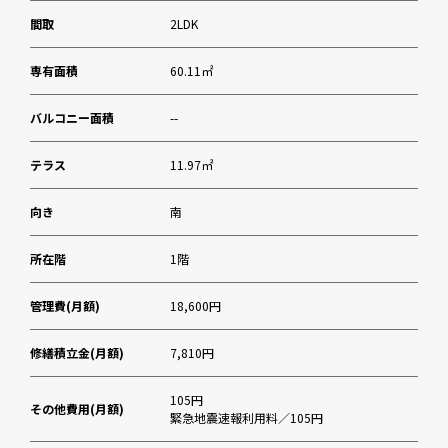
間取
2LDK
専有面積
60.11㎡
バルコニー面積
--
テラス
11.97㎡
向き
南
所在階
1階
管理費(月額)
18,600円
修繕積立金(月額)
7,810円
105円
その他費用(月額)
緊急地震速報利用料／105円