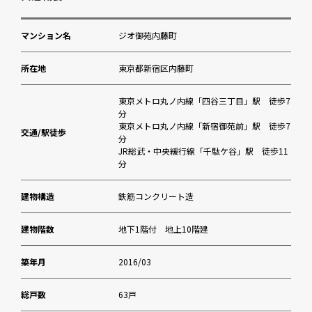
四谷第六幼稚園
マンション名
ジオ御苑内藤町
御苑アンジェリカクリニック
所在地
東京都新宿区内藤町
新宿御苑
東京メトロ丸ノ内線「四谷三丁目」駅 徒歩7
分
東京メトロ丸ノ内線「新宿御苑前」駅 徒歩7
ヨークフーズ 新宿富久店
交通/駅徒歩
分
JR総武・中央緩行線「千駄ケ谷」駅 徒歩11
分
サンドラッグＣＶＳ四谷三丁目店
建物構造
鉄筋コンクリート造
四谷特別出張所
建物階数
地下1階付 地上10階建
ANYTIME FITNESS 新宿御苑前店
築年月
2016/03
さわやか信用金庫四谷支店
総戸数
63戸