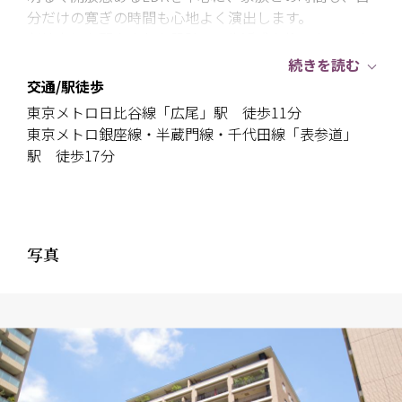
分だけの寛ぎの時間も心地よく演出します。
収納力にも配慮された設計で、生活感を抑えたすっき
りとした暮らしを実現。
続きを読む
キッチン・水回り設備も刷新されており、日々の家事
交通/駅徒歩
動線にも優れています。
東京メトロ日比谷線「広尾」駅 徒歩11分
東京メトロ銀座線・半蔵門線・千代田線「表参道」
また、オートロックや宅配ボックス等、都心生活を快
駅 徒歩17分
適に支える共用設備も充実。
周辺にはスーパーや飲食店、公園など生活利便施設が
整い、利便性と住環境おバランスに優れたロケーショ
写真
ンです。
上質な住まいを求める方にふさわしい、快適性と品格
を兼ね備えたレジデンス。
この機会にぜひご覧ください。