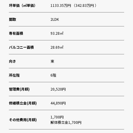
坪単価（㎡単価）
1133.35万円 （342.83万円 ）
間取
2LDK
専有面積
93.28㎡
バルコニー面積
28.69㎡
向き
東
所在階
6階
管理費(月額)
20,520円
修繕積立金(月額)
44,890円
1,700円
その他費用(月額)
解体積立金1,700円