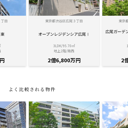
２丁目
東京都渋谷区広尾３丁目
東京
広尾ガーデ
谷東
オープンレジデンシア広尾Ⅰ
㎡
3LDK/95.70㎡
西
地上2階/南西
万円
2億6,800万円
2
よく比較される物件