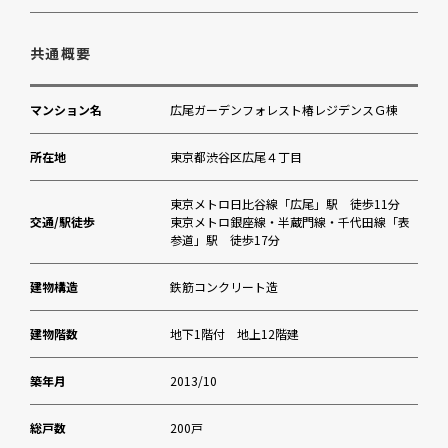
広尾保育園
共通概要
若葉会幼稚園
マンション名
広尾ガーデンフォレスト椿レジデンスＧ棟
日本赤十字社医療センター（内科等）
所在地
東京都渋谷区広尾４丁目
区立広尾北公園
東京メトロ日比谷線「広尾」駅 徒歩11分
交通/駅徒歩
東京メトロ銀座線・半蔵門線・千代田線「表
参道」駅 徒歩17分
成城石井西麻布店
建物構造
鉄筋コンクリート造
マツモトキヨシ青山店
建物階数
地下1階付 地上12階建
渋谷区 恵比寿駅前出張所
築年月
2013/10
フィットネスクラブ広尾ガーデンヒルズスタジ
オ
総戸数
200戸