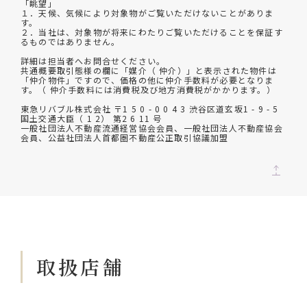
「眺望」
１．天候、気候により対象物がご覧いただけないことがありま
す。
２．当社は、対象物が将来にわたりご覧いただけることを保証す
るものではありません。
詳細は担当者へお問合せください。
共通概要取引態様の欄に「媒介（ 仲介）」と表示された物件は
「仲介物件」ですので、価格の他に仲介手数料が必要となりま
す。（ 仲介手数料には消費税及び地方消費税がかかります。）
東急リバブル株式会社 〒1 5 0 - 0 0 4 3 渋谷区道玄坂1 - 9 - 5
国土交通大臣（ 1 2） 第2 6 11 号
一般社団法人不動産流通経営協会会員、一般社団法人不動産協会
会員、公益社団法人首都圏不動産公正取引協議加盟
取扱店舗