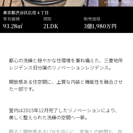
are not for sale
東京都渋谷区広尾４丁目
専有面積
間取
販売価格
93.28㎡
2LDK
3億1,980万円
都心の洗練と穏やかな住環境を兼ね備えた、三菱地所
レジデンス旧分譲のリノベーションレジデンス。
開放感ある住空間に、上質な内装と機能性を融合させ
た一邸です。
室内は2015年12月完了したリノベーションにより、
美しく整えられた洗練の空間へ一新。
明るく開放感あるLDKを中心に、家族との時間も、自