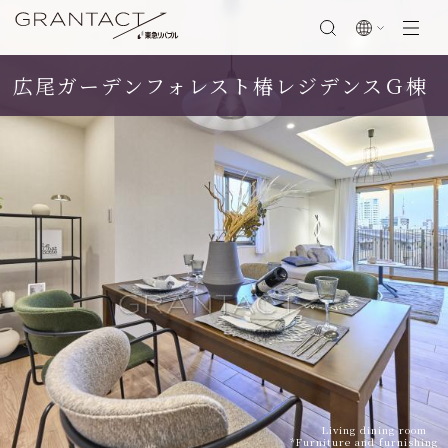
広尾ガーデンフォレスト椿レジデンスＧ棟
閉じる
SCROLL
Living dining room
*Furniture and furnishing