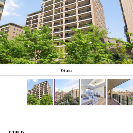
都心アクセスに優れながらも、落ち着いた街並みが広
がるエリア。
教育施設や公園、生活利便施設も充実しており、単身
者からファミリー層まで幅広い世代に指示されていま
す。
日常を穏やかに彩る住環境が魅力です。
Exterior
都心でありながら、穏やかな時間が流れる住環境。
リノベーションにより新たな価値を纏った本邸で、心
地よい新生活を始めてみませんか。
〈リノベーション内容・2025年12月完了〉
壁・天井クロス交換 / フローリング・巾木貼替 / 給湯
器交換 / 天井カセットエアコン交換 スイッチ交換 / ダ
間取り