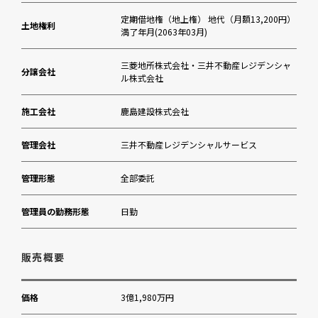
定期借地権（地上権）
地代（月額13,200円）
三井住友銀行麻布支店
土地権利
満了年月
(2063年03月)
山種美術館
三菱地所株式会社・三井不動産レジデンシャ
分譲会社
ル株式会社
施工会社
鹿島建設株式会社
管理会社
三井不動産レジデンシャルサービス
管理形態
全部委託
管理員の勤務形態
日勤
販売概要
価格
3億1,980万円