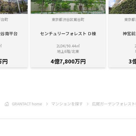
平台町
東京都渋谷区鶯谷町
東京都
渋谷南平台
センチュリーフォレスト Ｄ棟
神宮前
㎡
2LDK/90.44㎡
地上6階/北東
万円
4億7,800万円
3
GRANTACT home
マンションを探す
広尾ガーデンフォレスト