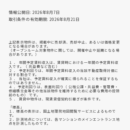
情報公開日: 2026年8月7日
取引条件の有効期限: 2026年8月21日
上記表示物件は、掲載中に売却済、売却中止、あるいは価格変更
となる場合があります。
（オープンルーム対象物件に関しては、開催中止や延期となる場
合があります。）
１ ． 年間予定賃料収入は、賃貸時における一年間の予定賃料収
入です。（ 共益費など含む）
２ ． 予定利回りは、年間予定賃料収入の当該不動産取得対価に
対する割合です。
３ ． 当社は、予定賃料収入が確実に得られることを保証するも
のではありません。
４ ．予定利回りは、表面利回り（ 公租公課・共益費・管理費・
修繕積立金等その他当該物件を維持するために必要な費用の控除
前のもの） です。
５ ． 賃貸中物件は、現賃貸借契約引継ぎが条件です。
「標高」
１．標高の表示は、国土地理院地図閲覧サービスによるもので
す。
２．計測地点については、各マンションのメインエントランス地
点を計測したものです。