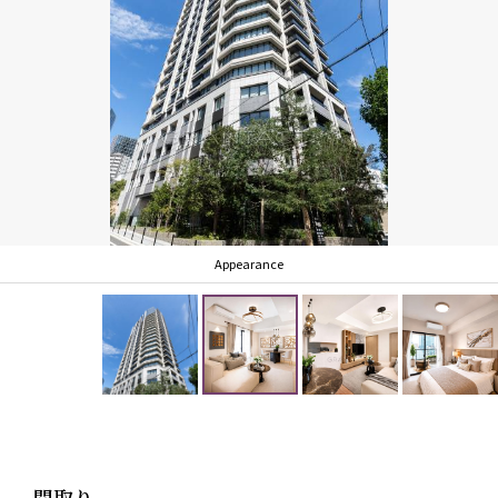
▼２０２５年５月引渡予定の新築・未入居住戸
▼免振構造
▼フローリング仕上げの二重床設計
▼１駅８路線を利用できます
▼有人管理（コンシェルジュサービス8：00～17:00）
Appearance
▼ペット飼育可能（規約による制限あり）
▼SECOMのセキュリティサービスを導入
間取り