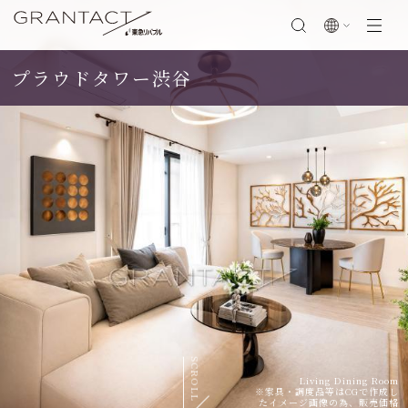
プラウドタワー渋谷
閉じる
SCROLL
Living Dining Room
※家具・調度品等はCGで作成し
たイメージ画像の為、販売価格