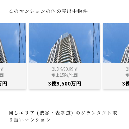
このマンションの他の売出中物件
6㎡
2LDK/93.69㎡
2
北西
地上15階/北西
地
万円
3億9,500万円
3
同じエリア
(渋谷・表参道)
のグランタクト取
り扱いマンション