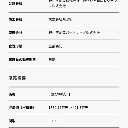
野村不動産株式会社、旭化成不動産レジデン
分譲会社
ス株式会社
施工会社
株式会社鴻池組
管理会社
野村不動産パートナーズ株式会社
管理形態
全部委託
管理員の勤務形態
日勤
販売概要
価格
3億2,900万円
坪単価（㎡単価）
1392.75万円 （421.3万円 ）
間取
3LDK