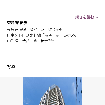
┏□ About the room
┗┻━━━━━━━━━━━━━━━━━
続きを読む
交通/駅徒歩
▼９階南西向き住戸
東急東横線「渋谷」駅 徒歩5分
東京メトロ副都心線「渋谷」駅 徒歩5分
▼3LDKタイプ
山手線「渋谷」駅 徒歩7分
▼浴室は１４１８サイズ
▼シューズインクローゼット、ウォークインクローゼ
写真
ットがあり、収納充実
▼リビング部分最高天井高２，７００ｍｍ
┏□ About the residence
┗┻━━━━━━━━━━━━━━━━━