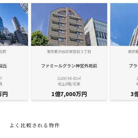
丘町
東京都渋谷区神宮前３丁目
東京
桜丘
ファミールグラン神宮外苑前
プラ
㎡
1LDK/58.42㎡
西
地上8階/北東
万円
1億7,000万円
3
よく比較される物件