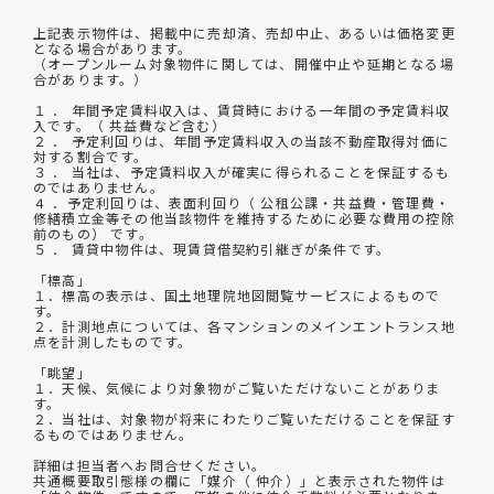
上記表示物件は、掲載中に売却済、売却中止、あるいは価格変更
となる場合があります。
（オープンルーム対象物件に関しては、開催中止や延期となる場
合があります。）
１ ． 年間予定賃料収入は、賃貸時における一年間の予定賃料収
入です。（ 共益費など含む）
２ ． 予定利回りは、年間予定賃料収入の当該不動産取得対価に
対する割合です。
３ ． 当社は、予定賃料収入が確実に得られることを保証するも
のではありません。
４ ．予定利回りは、表面利回り（ 公租公課・共益費・管理費・
修繕積立金等その他当該物件を維持するために必要な費用の控除
前のもの） です。
５ ． 賃貸中物件は、現賃貸借契約引継ぎが条件です。
「標高」
１．標高の表示は、国土地理院地図閲覧サービスによるもので
す。
２．計測地点については、各マンションのメインエントランス地
点を計測したものです。
「眺望」
１．天候、気候により対象物がご覧いただけないことがありま
す。
２．当社は、対象物が将来にわたりご覧いただけることを保証す
るものではありません。
詳細は担当者へお問合せください。
共通概要取引態様の欄に「媒介（ 仲介）」と表示された物件は