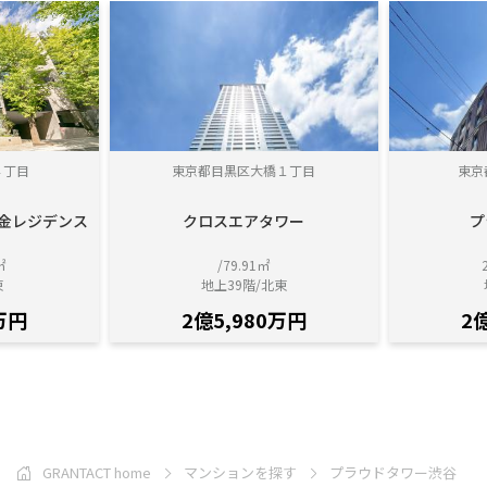
４丁目
東京都目黒区大橋１丁目
東京
白金レジデンス
クロスエアタワー
プ
㎡
/79.91㎡
東
地上39階/北東
万円
2億5,980万円
2
GRANTACT home
マンションを探す
プラウドタワー渋谷