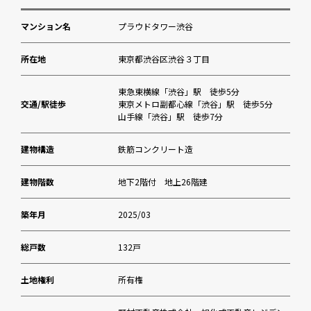
マンション名
プラウドタワー渋谷
所在地
東京都渋谷区渋谷３丁目
東急東横線「渋谷」駅 徒歩5分
交通/駅徒歩
東京メトロ副都心線「渋谷」駅 徒歩5分
山手線「渋谷」駅 徒歩7分
建物構造
鉄筋コンクリート造
建物階数
地下2階付 地上26階建
築年月
2025/03
総戸数
132戸
土地権利
所有権