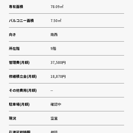
専有面積
78.09㎡
バルコニー面積
7.50㎡
向き
南西
所在階
9階
管理費(月額)
37,580円
修繕積立金(月額)
18,870円
その他費用(月額)
--
駐車場(月額)
確認中
現況
空室
引渡可能時期
相談