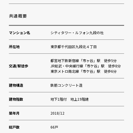
クレアナーサリー市ヶ谷
共通概要
ふじみこども園
マンション名
シティタワー・ルフォン九段の杜
一口坂クリニック
所在地
東京都千代田区九段北４丁目
東郷元帥記念公園
都営地下鉄新宿線「市ヶ谷」駅 徒歩5分
交通/駅徒歩
JR総武・中央緩行線「市ケ谷」駅 徒歩8分
東京メトロ南北線「市ケ谷」駅 徒歩6分
リンコス九段店
建物構造
鉄筋コンクリート造
くすりの福太郎九段北店
建物階数
地下1階付 地上19階建
麹町出張所
築年月
2018/12
エスフォルタ市ヶ谷
総戸数
66戸