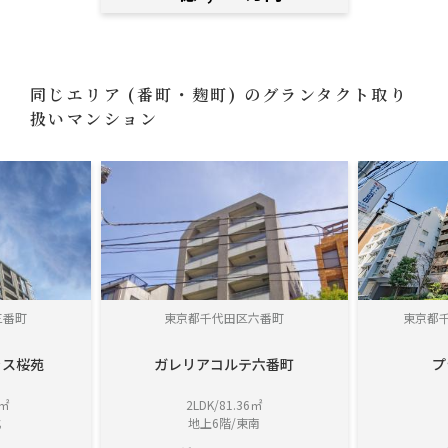
同じエリア
(番町・麹町)
のグランタクト取り
扱いマンション
三番町
東京都千代田区六番町
東京都
ラス桜苑
ガレリアコルテ六番町
プ
6㎡
2LDK/81.36㎡
北
地上6階/東南