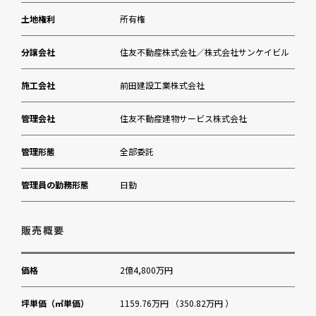
りそな銀行市ヶ谷支店
土地権利
所有権
東京国立近代美術館
分譲会社
住友不動産株式会社／株式会社サンケイビル
施工会社
前田建設工業株式会社
管理会社
住友不動産建物サービス株式会社
管理形態
全部委託
管理員の勤務形態
日勤
販売概要
価格
2億4,800万円
坪単価（㎡単価）
1159.76万円 （350.82万円 ）