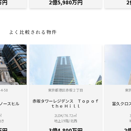
万円
2億5,980万円
2
よく比較される物件
-58
東京都港区赤坂２丁目
東
赤坂タワーレジデンス Ｔｏｐ ｏｆ
 ノースヒル
富久クロ
ｔｈｅ Ｈｉｌｌ
㎡
2LDK/76.72㎡
向き
地上19階/北西
万円
3億4,800万円
2