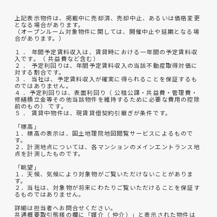
上記表示物件は、掲載中に売却済、売却中止、あるいは価格変更
となる場合があります。
（オープンルーム対象物件に関しては、開催中止や延期となる場
合があります。）
１ ． 年間予定賃料収入は、賃貸時における一年間の予定賃料収
入です。（ 共益費など含む）
２ ． 予定利回りは、年間予定賃料収入の当該不動産取得対価に
対する割合です。
３ ． 当社は、予定賃料収入が確実に得られることを保証するも
のではありません。
４ ．予定利回りは、表面利回り（ 公租公課・共益費・管理費・
修繕積立金等その他当該物件を維持するために必要な費用の控除
前のもの） です。
５ ． 賃貸中物件は、現賃貸借契約引継ぎが条件です。
「標高」
１．標高の表示は、国土地理院地図閲覧サービスによるもので
す。
２．計測地点については、各マンションのメインエントランス地
点を計測したものです。
「眺望」
１．天候、気候により対象物がご覧いただけないことがありま
す。
２．当社は、対象物が将来にわたりご覧いただけることを保証す
るものではありません。
詳細は担当者へお問合せください。
共通概要取引態様の欄に「媒介（ 仲介）」と表示された物件は