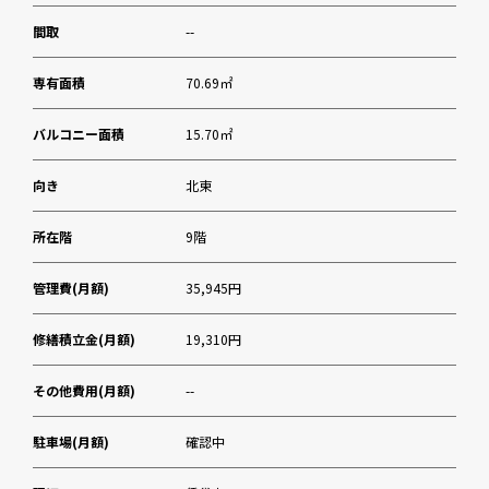
間取
--
専有面積
70.69㎡
バルコニー面積
15.70㎡
向き
北東
所在階
9階
管理費(月額)
35,945円
修繕積立金(月額)
19,310円
その他費用(月額)
--
駐車場(月額)
確認中