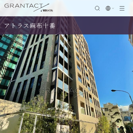
アトラス麻布十番
閉じる
SCROLL