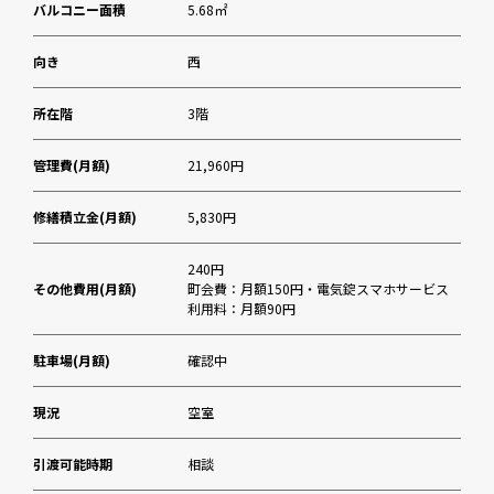
バルコニー面積
5.68㎡
向き
西
所在階
3階
管理費(月額)
21,960円
修繕積立金(月額)
5,830円
240円
その他費用(月額)
町会費：月額150円・電気錠スマホサービス
利用料：月額90円
駐車場(月額)
確認中
現況
空室
引渡可能時期
相談