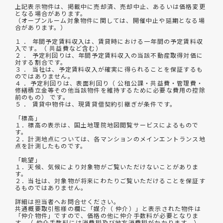
上記表示物件は、掲載中に売却済、売却中止、あるいは価格変更
となる場合があります。
（オープンルーム対象物件に関しては、開催中止や延期となる場
合があります。）
１ ． 年間予定賃料収入は、賃貸時における一年間の予定賃料収
入です。（ 共益費など含む）
２ ． 予定利回りは、年間予定賃料収入の当該不動産取得対価に
対する割合です。
３ ． 当社は、予定賃料収入が確実に得られることを保証するも
のではありません。
４ ．予定利回りは、表面利回り（ 公租公課・共益費・管理費・
修繕積立金等その他当該物件を維持するために必要な費用の控除
前のもの） です。
５ ． 賃貸中物件は、現賃貸借契約引継ぎが条件です。
「標高」
１．標高の表示は、国土地理院地図閲覧サービスによるもので
す。
２．計測地点については、各マンションのメインエントランス地
点を計測したものです。
「眺望」
１．天候、気候により対象物がご覧いただけないことがありま
す。
２．当社は、対象物が将来にわたりご覧いただけることを保証す
るものではありません。
詳細は担当者へお問合せください。
共通概要取引態様の欄に「媒介（ 仲介）」と表示された物件は
「仲介物件」ですので、価格の他に仲介手数料が必要となりま
す。（ 仲介手数料には消費税及び地方消費税がかかります。）