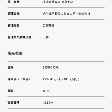
施工会社
株式会社森組 東京支店
管理会社
旭化成不動産コミュニティ株式会社
管理形態
全部委託
管理員の勤務形態
日勤
販売概要
価格
2億800万円
坪単価（㎡単価）
1592.41万円 （481.7万円 ）
間取
1LDK
専有面積
43.18㎡