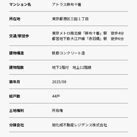
マンション名
アトラス麻布十番
所在地
東京都港区三田１丁目
東京メトロ南北線「麻布十番」駅 徒歩4分
交通/駅徒歩
都営地下鉄大江戸線「赤羽橋」駅 徒歩6分
建物構造
鉄筋コンクリート造
建物階数
地下1階付 地上12階建
築年月
2025/08
総戸数
44戸
土地権利
所有権
分譲会社
旭化成不動産レジデンス株式会社