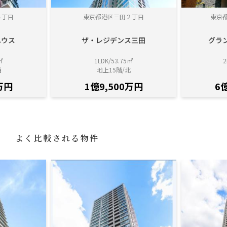
５丁目
東京都港区三田２丁目
東京
ハウス
ザ・レジデンス三田
グラ
㎡
1LDK/53.75㎡
2
西
地上15階/北
万円
1億9,500万円
6
よく比較される物件