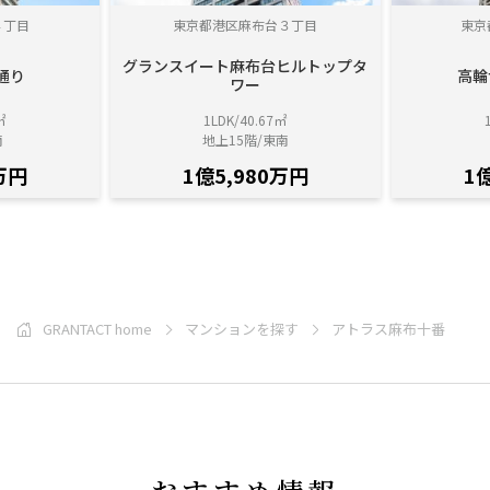
４丁目
東京都港区麻布台３丁目
東京
グランスイート麻布台ヒルトップタ
通り
高輪
ワー
㎡
1LDK/40.67㎡
南
地上15階/東南
万円
1億5,980万円
1
GRANTACT home
マンションを探す
アトラス麻布十番