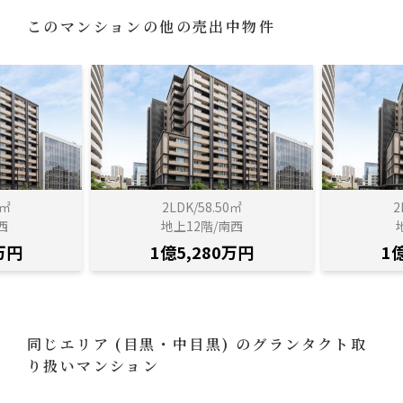
このマンションの他の売出中物件
7㎡
2LDK/58.50㎡
2
西
地上12階/南西
万円
1億5,280万円
1
同じエリア
(目黒・中目黒)
のグランタクト取
り扱いマンション