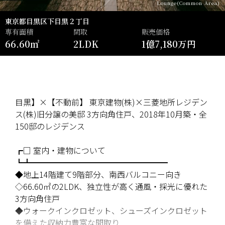
Lounge(Common Area)
東京都目黒区下目黒２丁目
専有面積
間取
販売価格
66.60㎡
2LDK
1億7,180万円
目黒】×【不動前】 東京建物(株)×三菱地所レジデン
ス(株)旧分譲の美邸 3方向角住戸、2018年10月築・全
150邸のレジデンス
┏□ 室内・建物について
┗┻━━━━━━━━━━━━━━━━━
◆地上14階建て9階部分、南西バルコニー向き
◇66.60㎡の2LDK、独立性が高く通風・採光に優れた
3方向角住戸
◆ウォークインクロゼット、シューズインクロゼット
を備えた収納力豊富な間取り