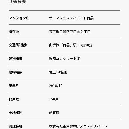
共通概要
目黒幼稚園
マンション名
ザ・マジェスティコート目黒
田中医院
所在地
東京都目黒区下目黒２丁目
不動公園
交通/駅徒歩
山手線「目黒」駅 徒歩8分
まいばすけっと 下目黒2丁目店
建物構造
鉄筋コンクリート造
K-PORT DRUG MART(ケイポートドラッグ
建物階数
地上14階建
マート) 下目黒店
築年月
2018/10
目黒区 総合庁舎
総戸数
150戸
コナミスポーツクラブ目黒
土地権利
所有権
三井住友銀行目黒支店
管理会社
株式会社東京建物アメニティサポート