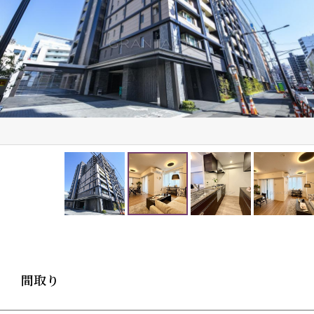
分
┏□ 担当者コメント
┗┻━━━━━━━━━━━━━━━━━
この度は「ザ・マジェスティコート目黒」の物件ペー
ジをご覧いただき誠に有難うございます 。
本物件は2018年10月築、総戸数150戸のビッグコミュ
ニティです 。
JR山手線をはじめとする計4路線が利用可能な「目
黒」駅まで徒歩8分という、都心各所へのアクセスに
優れた利便性が大きな特徴です 。
お部屋は9階部分の3方向角住戸となっており、ディス
ポーザーやミストサウナ、床暖房などのハイグレード
な設備が日々の快適な生活をサポートいたします 。
現況は空家となっておりますので、ご自身のペースで
ゆっくりと室内をご見学いただけます 。
間取り
物件の詳細や内覧希望に関しては、ぜひお気軽にお問
い合わせください。