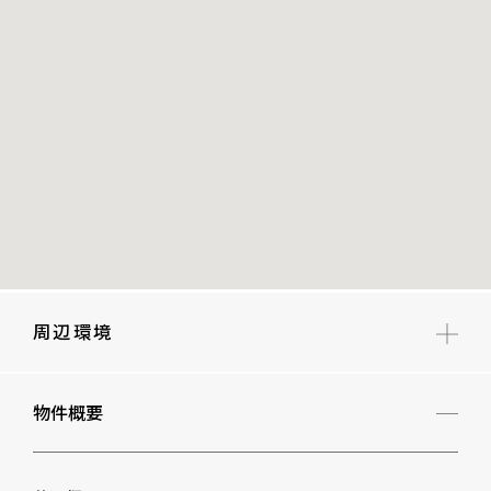
周辺環境
下目黒小学校
物件概要
大鳥中学校
まなびの森保育園目黒