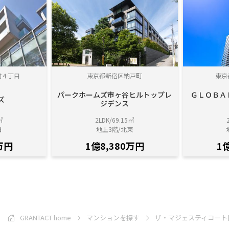
前４丁目
東京都新宿区納戸町
東京
パークホームズ市ヶ谷ヒルトップレ
ＧＬＯＢＡ
ズ
ジデンス
㎡
2LDK/69.15㎡
西
地上3階/北東
万円
1億8,380万円
1
GRANTACT home
マンションを探す
ザ・マジェスティコート