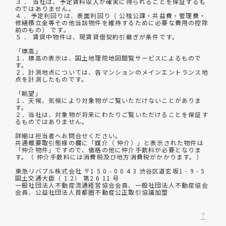
３ ． 当社は、予定賃料収入が確実に得られることを保証するも
のではありません。
４ ．予定利回りは、表面利回り（ 公租公課・共益費・管理費・
修繕積立金等その他当該物件を維持するために必要な費用の控除
前のもの） です。
５ ． 賃貸中物件は、現賃貸借契約引継ぎが条件です。
「標高」
１．標高の表示は、国土地理院地図閲覧サービスによるもので
す。
２．計測地点については、各マンションのメインエントランス地
点を計測したものです。
「眺望」
１．天候、気候により対象物がご覧いただけないことがありま
す。
２．当社は、対象物が将来にわたりご覧いただけることを保証す
るものではありません。
詳細は担当者へお問合せください。
共通概要取引態様の欄に「媒介（ 仲介）」と表示された物件は
「仲介物件」ですので、価格の他に仲介手数料が必要となりま
す。（ 仲介手数料には消費税及び地方消費税がかかります。）
東急リバブル株式会社 〒1 5 0 - 0 0 4 3 渋谷区道玄坂1 - 9 - 5
国土交通大臣（ 1 2） 第2 6 11 号
一般社団法人不動産流通経営協会会員、一般社団法人不動産協会
会員、公益社団法人首都圏不動産公正取引協議加盟