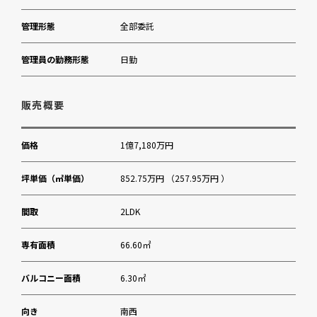
目黒区美術館
管理形態
全部委託
管理員の勤務形態
日勤
販売概要
価格
1億7,180万円
坪単価（㎡単価）
852.75万円 （257.95万円 ）
間取
2LDK
専有面積
66.60㎡
バルコニー面積
6.30㎡
向き
南西