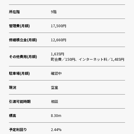
所在階
9階
管理費(月額)
17,500円
修繕積立金(月額)
12,660円
1,635円
その他費用(月額)
町会費／150円、インターネット料／1,485円
駐車場(月額)
確認中
現況
空室
引渡可能時期
相談
標高
8.30m
予定利回り
2.44%