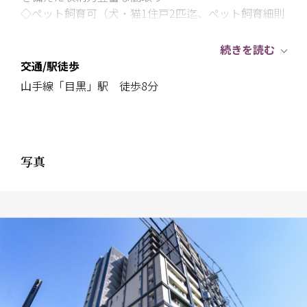
◇ペット飼育可（犬・猫1住戸2匹迄、ペット飼育細則
有）、大切なご家族と過ごせます
◆日々の暮らしを彩る充実の室内設備
続きを読む
・キッチン：ディスポーザー、食器洗乾燥機、浄水器
交通/駅徒歩
一体型水栓 ・浴室：ミストサウナ、追焚機能、浴室換
山手線「目黒」駅 徒歩8分
気乾燥暖房機、魔法びん浴槽 ・洗面室：3面鏡付洗面
化粧台、リネン庫 ・トイレ：手洗いカウンター付きタ
ンクレストイレ ・リビング：床暖房（ガス式）
◇TVモニター付オートロックシステム、ディンプルキ
写真
ーによる安心のセキュリティ
◆不在時に便利な宅配ボックス有、エレベーターは2
基完備 ◇現況は空家のため、スムーズなご案内・お引
渡しの相談が可能です
┏□ アクセス
┗┻━━━━━━━━━━━━━━━━━
JR山手線・東急目黒線・東京メトロ南北線・都営三田
線「目黒」駅 徒歩8分 東急目黒線「不動前」駅 徒歩9