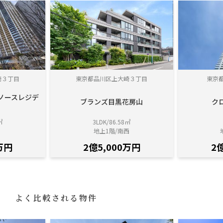
崎３丁目
東京都品川区上大崎３丁目
東京
ノースレジデ
ブランズ目黒花房山
ク
㎡
3LDK/86.58㎡
西
地上1階/南西
万円
2億5,000万円
2
よく比較される物件