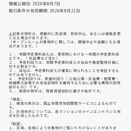
情報公開日: 2026年8月7日
取引条件の有効期限: 2026年8月21日
上記表示物件は、掲載中に売却済、売却中止、あるいは価格変更
となる場合があります。
（オープンルーム対象物件に関しては、開催中止や延期となる場
合があります。）
１ ． 年間予定賃料収入は、賃貸時における一年間の予定賃料収
入です。（ 共益費など含む）
２ ． 予定利回りは、年間予定賃料収入の当該不動産取得対価に
対する割合です。
３ ． 当社は、予定賃料収入が確実に得られることを保証するも
のではありません。
４ ．予定利回りは、表面利回り（ 公租公課・共益費・管理費・
修繕積立金等その他当該物件を維持するために必要な費用の控除
前のもの） です。
５ ． 賃貸中物件は、現賃貸借契約引継ぎが条件です。
「標高」
１．標高の表示は、国土地理院地図閲覧サービスによるもので
す。
２．計測地点については、各マンションのメインエントランス地
点を計測したものです。
「眺望」
１．天候、気候により対象物がご覧いただけないことがありま