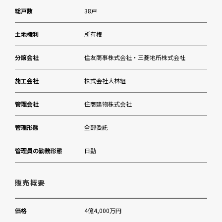
総戸数
38戸
東京都庭園美術館
土地権利
所有権
分譲会社
住友商事株式会社・三菱地所株式会社
施工会社
株式会社大林組
管理会社
住商建物株式会社
管理形態
全部委託
管理員の勤務形態
日勤
販売概要
価格
4億4,000万円