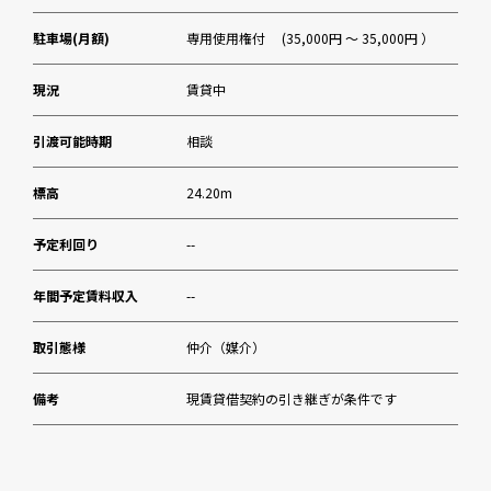
駐車場(月額)
専用使用権付 (35,000円 ～ 35,000円 ）
現況
賃貸中
引渡可能時期
相談
標高
24.20m
予定利回り
--
年間予定賃料収入
--
取引態様
仲介（媒介）
備考
現賃貸借契約の引き継ぎが条件です