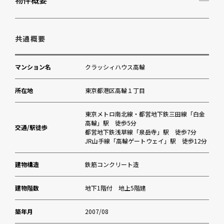
物件概要
高松中学校
みなと保育園
共通概要
枝光会附属幼稚園
マンション名
クラッシィハウス高輪
ぽれぽれクリニック（内科）
所在地
東京都港区高輪１丁目
区立泉岳寺前児童遊園
東京メトロ南北線・都営地下鉄三田線「白金
高輪」駅 徒歩5分
交通/駅徒歩
都営地下鉄浅草線「泉岳寺」駅 徒歩7分
ピーコックストア三田伊皿子店
JR山手線「高輪ゲートウェイ」駅 徒歩12分
ツルハドラッグ高輪台店
建物構造
鉄筋コンクリート造
高輪地区総合支所
建物階数
地下1階付 地上5階建
築年月
2007/08
芝信用金庫高輪支店