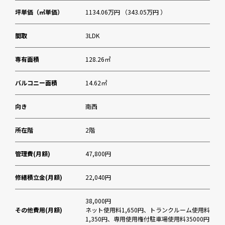
坪単価（㎡単価）
1134.06万円 （343.05万円 ）
間取
3LDK
専有面積
128.26㎡
バルコニー面積
14.62㎡
向き
南西
所在階
2階
管理費(月額)
47,800円
修繕積立金(月額)
22,040円
38,000円
その他費用(月額)
ネット使用料1,650円、トランクルーム使用料
1,350円、専用使用権付駐車場使用料35000円