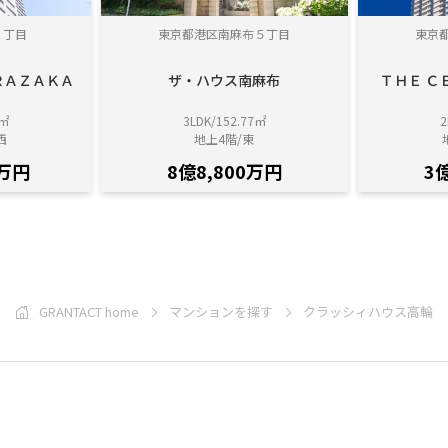
１丁目
東京都港区南麻布５丁目
東京
ＲＡＺＡＫＡ
ザ・ハウス南麻布
ＴＨＥ Ｃ
4㎡
3LDK/152.77㎡
2
西
地上4階/東
0万円
8億8,800万円
3
GRANTACT home
マンションを探す
クラッシィハウス高輪