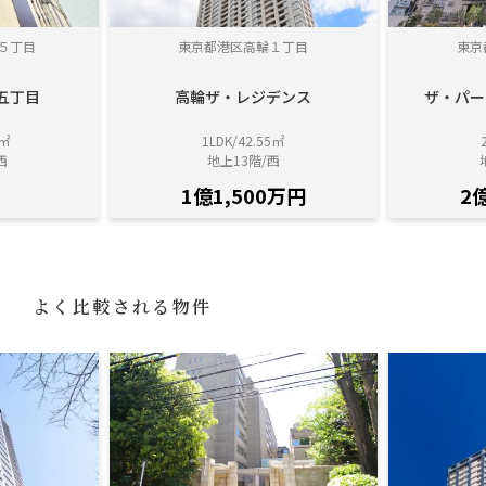
５丁目
東京都港区高輪１丁目
東京
五丁目
高輪ザ・レジデンス
ザ・パー
8㎡
1LDK/42.55㎡
西
地上13階/西
1億1,500万円
2
よく比較される物件