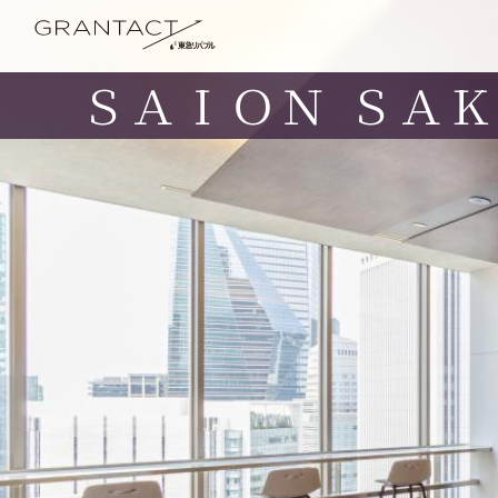
ＳＡＩＯＮ ＳＡ