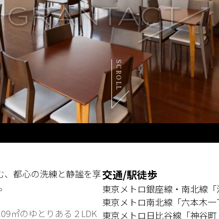
SCROLL
む、都心の洗練と静謐を享
交通/駅徒歩
」。
東京メトロ銀座線・南北線「
東京メトロ南北線「六本木一
09㎡のゆとりある２LDK
東京メトロ日比谷線「神谷町