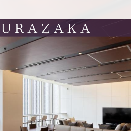
ＫＵＲＡＺＡＫＡ