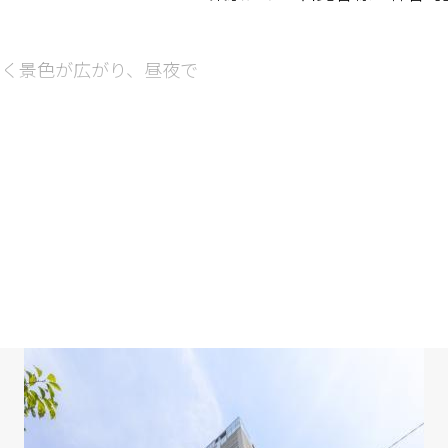
の煌めく景色が広がり、昼夜で
3J・約8.1Jの居室を配置したゆ
ペースにより、住空間を美
。
ェルジュサービスやスカイ
ンスならではの共用施設も