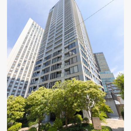
駅徒歩約5分の優れたアク
れた落ち着きある住環境。
を生活圏とし、国際色豊か
。
質なタワーレジデンスで、