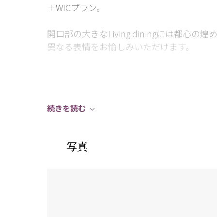
＋WICプラン。
開口部の大きなLiving diningには都心
異なる表情をお愉しみいただけます。
約17.7JのLiving diningを中心に、約9.
とりある間取り設計。
続きを読む
ウォークインクローゼットや豊富な収納ス
しく保ちながら快適な暮らしを実現します
写真
ホテルライクな内廊下設計に加え、コンシ
ラウンジなど、都心のハイグレードレジデ
魅力です。