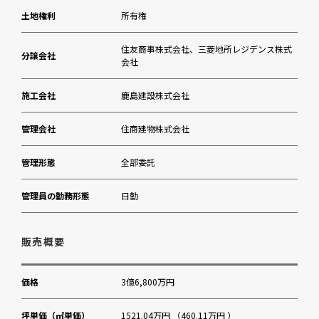
佐藤美術館
土地権利
所有権
住友商事株式会社、三菱地所レジデンス株式
分譲会社
会社
施工会社
鹿島建設株式会社
管理会社
住商建物株式会社
管理形態
全部委託
管理員の勤務形態
日勤
販売概要
価格
3億6,800万円
坪単価（㎡単価）
1521.04万円 （460.11万円 ）