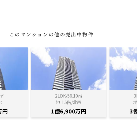
このマンションの他の売出中物件
0㎡
2LDK/56.10㎡
3
北
地上5階/北西
地
万円
1億6,900万円
3