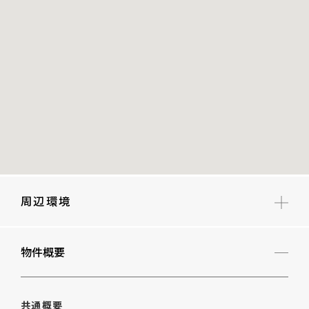
周辺環境
新宿区立花園小学校
物件概要
新宿区立四谷中学校
新宿区立大木戸子ども園
共通概要