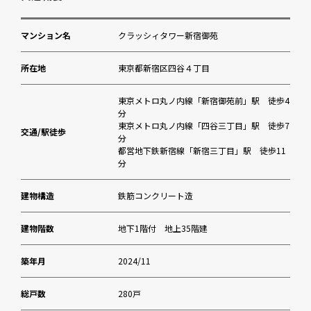
新宿区立花園幼稚園
マンション名
クラッシィタワー新宿御苑
新宿ホームクリニック
所在地
東京都新宿区四谷４丁目
花園公園
東京メトロ丸ノ内線「新宿御苑前」駅 徒歩4
分
東京メトロ丸ノ内線「四谷三丁目」駅 徒歩7
まいばすけっと 新宿外苑西通り店
交通/駅徒歩
分
都営地下鉄新宿線「新宿三丁目」駅 徒歩11
分
薬ヒグチ薬局 新宿御苑前店
建物構造
鉄筋コンクリート造
新宿区四谷特別出張所
建物階数
地下1階付 地上35階建
エニタイムフィットネス 新宿御苑前店
築年月
2024/11
東日本銀行 新宿支店
総戸数
280戸