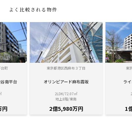
よく比較される物件
平台町
東京都港区西麻布３丁目
東
渋谷南平台
オリンピアード麻布霞坂
ライ
㎡
2LDK/72.07㎡
地上8階/東南
万円
2億5,980万円
1